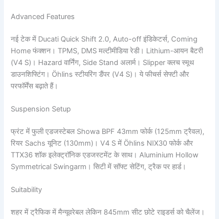
Advanced Features
नई टेक में Ducati Quick Shift 2.0, Auto-off इंडिकेटर्स, Coming
Home फंक्शन। TPMS, DMS मल्टीमीडिया रेडी। Lithium-आयन बैटरी
(V4 S)। Hazard वार्निंग, Side Stand अलार्म। Slipper क्लच स्मूथ
डाउनशिफ्टिंग। Öhlins स्टीयरिंग डैंपर (V4 S)। ये फीचर्स सेफ्टी और
परफॉर्मेंस बढ़ाते हैं।
Suspension Setup
फ्रंट में फुली एडजस्टेबल Showa BPF 43mm फोर्क (125mm ट्रैवल),
रियर Sachs यूनिट (130mm)। V4 S में Öhlins NIX30 फोर्क और
TTX36 शॉक इलेक्ट्रॉनिक एडजस्टमेंट के साथ। Aluminium Hollow
Symmetrical Swingarm। सिटी में सॉफ्ट सेटिंग, ट्रैक पर हार्ड।
Suitability
शहर में ट्रैफिक में मैन्यूवरेबल लेकिन 845mm सीट छोटे राइडर्स को चैलेंज।