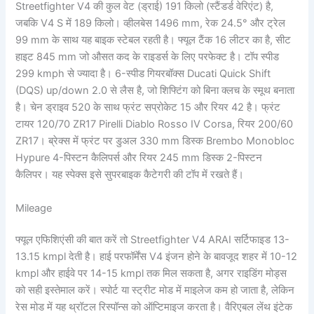
Streetfighter V4 की कुल वेट (ड्राई) 191 किलो (स्टैंडर्ड वेरिएंट) है,
जबकि V4 S में 189 किलो। व्हीलबेस 1496 mm, रेक 24.5° और ट्रेल
99 mm के साथ यह बाइक स्टेबल रहती है। फ्यूल टैंक 16 लीटर का है, सीट
हाइट 845 mm जो औसत कद के राइडर्स के लिए परफेक्ट है। टॉप स्पीड
299 kmph से ज्यादा है। 6-स्पीड गियरबॉक्स Ducati Quick Shift
(DQS) up/down 2.0 से लैस है, जो शिफ्टिंग को बिना क्लच के स्मूथ बनाता
है। चेन ड्राइव 520 के साथ फ्रंट सप्रोकेट 15 और रियर 42 है। फ्रंट
टायर 120/70 ZR17 Pirelli Diablo Rosso IV Corsa, रियर 200/60
ZR17। ब्रेक्स में फ्रंट पर डुअल 330 mm डिस्क Brembo Monobloc
Hypure 4-पिस्टन कैलिपर्स और रियर 245 mm डिस्क 2-पिस्टन
कैलिपर। यह स्पेक्स इसे सुपरबाइक कैटेगरी की टॉप में रखते हैं।
Mileage
फ्यूल एफिशिएंसी की बात करें तो Streetfighter V4 ARAI सर्टिफाइड 13-
13.15 kmpl देती है। हाई परफॉर्मेंस V4 इंजन होने के बावजूद शहर में 10-12
kmpl और हाईवे पर 14-15 kmpl तक मिल सकता है, अगर राइडिंग मोड्स
को सही इस्तेमाल करें। स्पोर्ट या स्ट्रीट मोड में माइलेज कम हो जाता है, लेकिन
रेस मोड में यह थ्रॉटल रिस्पॉन्स को ऑप्टिमाइज करता है। वैरिएबल लेंथ इंटेक