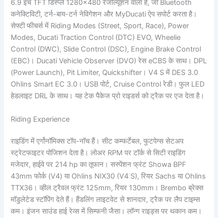
6.9 इंच TFT डिस्प्ले 1280×480 रेजोल्यूशन वाला है, जो Bluetooth
कनेक्टिविटी, टर्न-बाय-टर्न नेविगेशन और MyDucati ऐप सपोर्ट करता है।
सेफ्टी फीचर्स में Riding Modes (Street, Sport, Race), Power
Modes, Ducati Traction Control (DTC) EVO, Wheelie
Control (DWC), Slide Control (DSC), Engine Brake Control
(EBC)। Ducati Vehicle Observer (DVO) रेस eCBS के साथ। DPL
(Power Launch), Pit Limiter, Quickshifter। V4 S में DES 3.0
Ohlins Smart EC 3.0। USB पोर्ट, Cruise Control रेडी। फुल LED
हेडलाइट DRL के साथ। यह टेक पैकेज प्रो राइडर्स को ट्रैक पर एज देता है।
Riding Experience
राइडिंग में एर्गोनॉमिक्स टॉप-नॉच हैं। सीट कम्फर्टेबल, फुटपेग्स सेटअप
स्ट्रेटफाइटर पोजिशन देता है। लोअर RPM पर टॉर्क से सिटी राइडिंग
मजेदार, हाईवे पर 214 hp का तूफान। सस्पेंशन फ्रंट Showa BPF
43mm फोर्क (V4) या Ohlins NIX30 (V4 S), रियर Sachs या Ohlins
TTX36। व्हील ट्रैवल फ्रंट 125mm, रियर 130mm। Brembo ब्रेक्स
मॉडुलेटेड स्टॉपिंग देते हैं। हैंडलिंग लाइटवेट से शानदार, ट्रैक पर लैप टाइम्स
कम। इंजन साउंड हाई रेव्स में सिम्फनी जैसा। लॉन्ग राइड्स पर थकान कम।