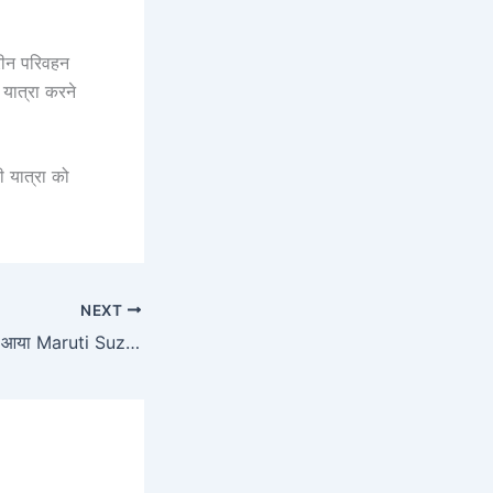
रीन परिवहन
यात्रा करने
ी यात्रा को
NEXT
तहलका मचाने मार्केट में आया Maruti Suzuki Brezza, 2856CC दमदार इंजन के साथ मिलेगा 25 Kmpl का तगड़ा माइलेज