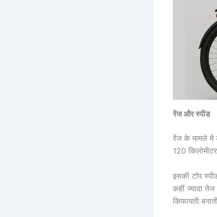
रेंज और स्पीड
रेंज के मामले 
120 किलोमीटर त
इसकी टॉप स्पी
कहीं ज्यादा ते
किफायती बनाती