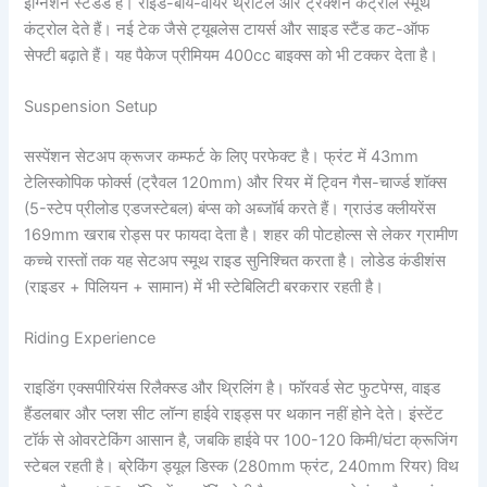
इग्निशन स्टैंडर्ड हैं। राइड-बाय-वायर थ्रॉटल और ट्रैक्शन कंट्रोल स्मूथ
कंट्रोल देते हैं। नई टेक जैसे ट्यूबलेस टायर्स और साइड स्टैंड कट-ऑफ
सेफ्टी बढ़ाते हैं। यह पैकेज प्रीमियम 400cc बाइक्स को भी टक्कर देता है।
Suspension Setup
सस्पेंशन सेटअप क्रूजर कम्फर्ट के लिए परफेक्ट है। फ्रंट में 43mm
टेलिस्कोपिक फोर्क्स (ट्रैवल 120mm) और रियर में ट्विन गैस-चार्ज्ड शॉक्स
(5-स्टेप प्रीलोड एडजस्टेबल) बंप्स को अब्जॉर्ब करते हैं। ग्राउंड क्लीयरेंस
169mm खराब रोड्स पर फायदा देता है। शहर की पोटहोल्स से लेकर ग्रामीण
कच्चे रास्तों तक यह सेटअप स्मूथ राइड सुनिश्चित करता है। लोडेड कंडीशंस
(राइडर + पिलियन + सामान) में भी स्टेबिलिटी बरकरार रहती है।
Riding Experience
राइडिंग एक्सपीरियंस रिलैक्स्ड और थ्रिलिंग है। फॉरवर्ड सेट फुटपेग्स, वाइड
हैंडलबार और प्लश सीट लॉन्ग हाईवे राइड्स पर थकान नहीं होने देते। इंस्टेंट
टॉर्क से ओवरटेकिंग आसान है, जबकि हाईवे पर 100-120 किमी/घंटा क्रूजिंग
स्टेबल रहती है। ब्रेकिंग ड्यूल डिस्क (280mm फ्रंट, 240mm रियर) विथ