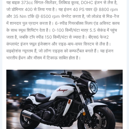
यह बाइक 373cc सिंगल-सिलेंडर, लिक्विड कूल्ड, DOHC इंजन से लैस है,
जो डोमिनार 400 से लिया गया है। यह इंजन 40 PS पावर @ 8800 rpm
और 35 Nm टॉर्क @ 6500 rpm जेनरेट करता है, जो लोअंड से मिड-रेंज
में शानदार पुल प्रदान करता है। 6-स्पीड गियरबॉक्स स्लिप एंड असिस्ट क्लच
के साथ स्मूथ शिफ्टिंग देता है। 0-100 किमी/घंटा मात्र 5.5 सेकंड में पहुंच
जाता है, जबकि टॉप स्पीड 150 किमी/घंटा से ज्यादा है। बीएस6 फेज2
कंप्लायंट इंजन फ्यूल इंजेक्शन और राइड-बाय-वायर सिस्टम से लैस है।
वाइब्रेशंस न्यूनतम हैं, जो लॉन्ग राइड्स को कम्फर्टेबल बनाते हैं। यह इंजन
भारतीय ईंधन और मौसम में टिकाऊ साबित होता है।