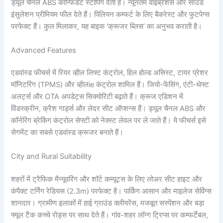
ड्यूल चैनल ABS कॉन्फिडेंट स्टॉपिंग देती है। न्यूनतम वाइब्रेशंस और साउंड
इंसुलेशन प्रीमियम फील देते हैं। पिलियन कम्फर्ट के लिए बैकरेस्ट और फुटपेग्स
परफेक्ट हैं। कुल मिलाकर, यह बाइक ‘क्रूजर ब्लिस’ का अनुभव कराती है।
Advanced Features
एडवांस्ड फीचर्स में रियर व्हील लिफ्ट कंट्रोल, हिल होल्ड असिस्ट, टायर प्रेशर
मॉनिटरिंग (TPMS) और व्हीलie कंट्रोल शामिल हैं। जियो-फेंसिंग, एंटी-थेफ्ट
अलर्ट्स और OTA अपडेट्स सिक्योरिटी बढ़ाते हैं। क्रूज एडिशन में
विंडस्क्रीन, क्रैश गार्ड्स और लेदर सीट ऑप्शन्स हैं। ड्यूल चैनल ABS और
कॉर्नरिंग ब्रेकिंग कंट्रोल सेफ्टी को नेक्स्ट लेवल पर ले जाते हैं। ये फीचर्स इसे
सेगमेंट का सबसे एडवांस्ड क्रूजर बनाते हैं।
City and Rural Suitability
शहरों में ट्रैफिक मैन्यूवरिंग और शॉर्ट कम्यूट्स के लिए लोअर सीट हाइट और
कंपैक्ट टर्निंग रेडियस (2.3m) परफेक्ट है। पार्किंग आसान और माइलेज सेविंग्स
शानदार। ग्रामीण इलाकों में हाई ग्राउंड क्लीयरेंस, मजबूत सस्पेंशन और बड़ा
फ्यूल टैंक कच्चे रोड्स पर साथ देते हैं। गांव-शहर लॉन्ग ट्रिप्स पर कम्फर्टेबल,