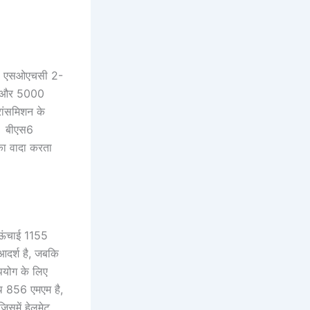
 जो एसओएचसी 2-
र और 5000
रांसमिशन के
है। बीएस6
का वादा करता
 ऊंचाई 1155
आदर्श है, जबकि
पयोग के लिए
ेंथ 856 एमएम है,
िसमें हेलमेट