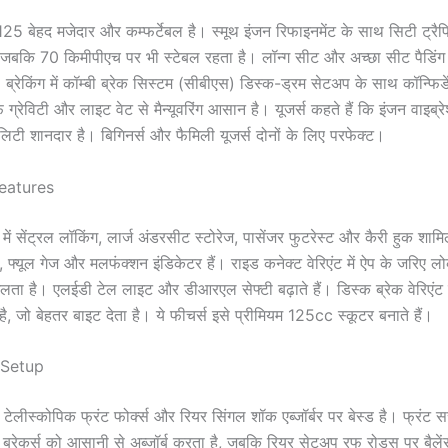
125 बेहद मजेदार और कम्फर्टेबल है। स्मूथ इंजन रिफाइनमेंट के साथ सिटी ट्रैफि
 जबकि 70 किमीपीएच पर भी स्टेबल रहता है। लॉन्ग सीट और अच्छा सीट पैडिंग
ं। ब्रेकिंग में कॉम्बी ब्रेक सिस्टम (सीबीएस) डिस्क-ड्रम सेटअप के साथ कॉन्फिडें
ग्रेविटी और लाइट वेट से मैन्यूवरिंग आसान है। यूजर्स कहते हैं कि इंजन वाइब्र
ालिटी शानदार है। बिगिनर्स और फैमिली यूजर्स दोनों के लिए परफेक्ट।
eatures
 में सेंट्रल लॉकिंग, लार्ज अंडरसीट स्टोरेज, पासेंजर फुटरेस्ट और कैरी हुक शा
लॉक, फ्यूल गेज और मलफंक्शन इंडिकेटर हैं। राइड कनेक्ट वेरिएंट में ऐप के जरिए लो
लता है। एलईडी टेल लाइट और डीआरएल सेफ्टी बढ़ाते हैं। डिस्क ब्रेक वेरिएंट म
ै, जो बेहतर बाइट देता है। ये फीचर्स इसे प्रीमियम 125cc स्कूटर बनाते हैं।
 Setup
टेलीस्कोपिक फ्रंट फोर्क्स और रियर सिंगल शॉक एब्जॉर्बर पर बेस्ड है। फ्रंट सस
ड ब्रेकर्स को आसानी से अब्जॉर्ब करता है, जबकि रियर सेटअप रफ रोड्स पर बैल