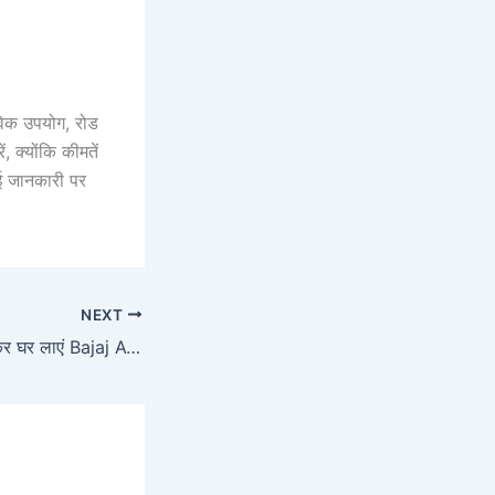
तविक उपयोग, रोड
, क्योंकि कीमतें
गई जानकारी पर
NEXT
सिर्फ Rs. 22,999 देकर घर लाएं Bajaj Avenger 400 Cruise, बजट फ्रेंडली कीमत, दमदार 373cc इंजन और 35 KM/L माइलेज के साथ