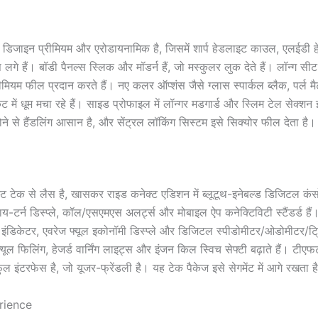
डिजाइन प्रीमियम और एरोडायनामिक है, जिसमें शार्प हेडलाइट काउल, एलईडी ह
गे हैं। बॉडी पैनल्स स्लिक और मॉडर्न हैं, जो मस्कुलर लुक देते हैं। लॉन्ग स
्रीमियम फील प्रदान करते हैं। नए कलर ऑप्शंस जैसे ग्लास स्पार्कल ब्लैक, पर्ल
्केट में धूम मचा रहे हैं। साइड प्रोफाइल में लॉन्गर मडगार्ड और स्लिम टेल सेक्शन इस
ने से हैंडलिंग आसान है, और सेंट्रल लॉकिंग सिस्टम इसे सिक्योर फील देता है।
स्ट टेक से लैस है, खासकर राइड कनेक्ट एडिशन में ब्लूटूथ-इनेबल्ड डिजिटल क
बाय-टर्न डिस्प्ले, कॉल/एसएमएस अलर्ट्स और मोबाइल ऐप कनेक्टिविटी स्टैंडर्ड हैं।
्यू इंडिकेटर, एवरेज फ्यूल इकोनॉमी डिस्प्ले और डिजिटल स्पीडोमीटर/ओडोमीटर/ट
्यूल फिलिंग, हेजर्ड वार्निंग लाइट्स और इंजन किल स्विच सेफ्टी बढ़ाते हैं। टीएफटी
फुल इंटरफेस है, जो यूजर-फ्रेंडली है। यह टेक पैकेज इसे सेगमेंट में आगे रखता ह
rience